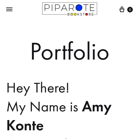
Carri
0
Portfolio
Hey There!
Amy
My Name is
Konte